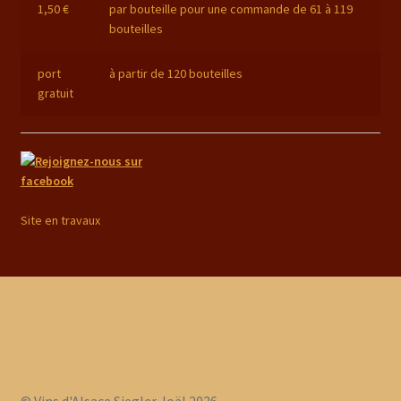
1,50 €
par bouteille pour une commande de 61 à 119
Travailler la vigne
bouteilles
port
à partir de 120 bouteilles
gratuit
Site en travaux