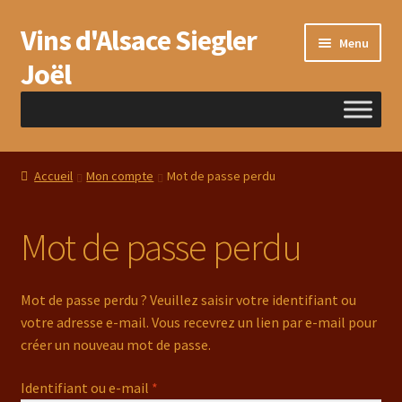
Vins d'Alsace Siegler
Aller
Aller
Menu
à
au
Joël
la
contenu
navigation
Accueil
Accueil
Mon compte
Mot de passe perdu
Boutique
Mot de passe perdu
Commande
Cond. commerciales
Mot de passe perdu ? Veuillez saisir votre identifiant ou
votre adresse e-mail. Vous recevrez un lien par e-mail pour
Contact
créer un nouveau mot de passe.
Obligatoire
Identifiant ou e-mail
*
Domaine familial