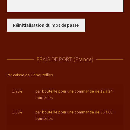
Images
Réinitialisation du mot de passe
La vinification
Mentions légales
Mon compte
FRAIS DE PORT (France)
Nos RDV
Par caisse de 12 bouteilles
Panier
1,70 €
par bouteille pour une commande de 12 à 24
bouteilles
Plan d’accès
1,60 €
par bouteille pour une commande de 36 à 60
bouteilles
Tarif transport