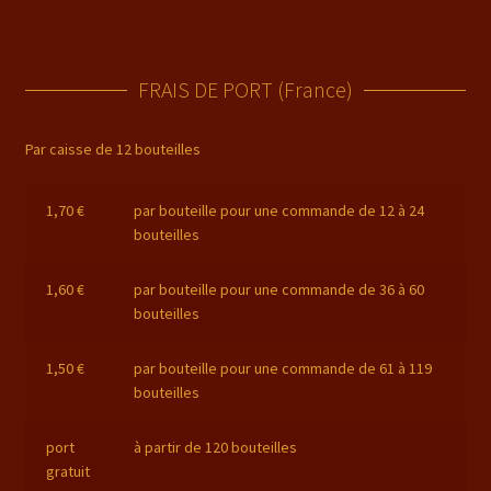
plusieurs
43,80 €
produit
variations.
Les
FRAIS DE PORT (France)
options
peuvent
être
Par caisse de 12 bouteilles
choisies
sur
1,70 €
par bouteille pour une commande de 12 à 24
la
bouteilles
page
du
1,60 €
par bouteille pour une commande de 36 à 60
produit
bouteilles
1,50 €
par bouteille pour une commande de 61 à 119
bouteilles
port
à partir de 120 bouteilles
gratuit