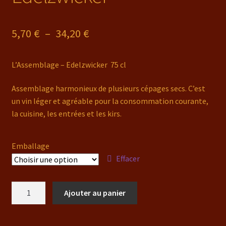
Images
Plage
5,70
€
–
34,20
€
La vinification
de
L’Assemblage – Edelzwicker 75 cl
prix :
Mentions légales
5,70 €
Assemblage harmonieux de plusieurs cépages secs. C’est
Mon compte
un vin léger et agréable pour la consommation courante,
à
la cuisine, les entrées et les kirs.
34,20 €
Nos RDV
Emballage
Panier
Effacer
Plan d’accès
quantité
Ajouter au panier
de
Tarif transport
L'Assemblage
-