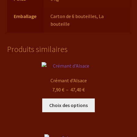
Emballage
Carton de 6 bouteilles, La
bouteille
Produits similaires
Crémant d’Alsace
Plage
7,90
€
–
47,40
€
de
Ce
prix :
Choix des options
produit
7,90 €
a
à
plusieurs
47,40 €
variations.