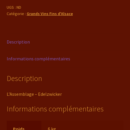
Travailler la vigne
Edelzwicker
UGS :
ND
Catégorie :
Grands Vins Fins d'Alsace
Description
Informations complémentaires
Description
L’Assemblage – Edelzwicker
Informations complémentaires
Poids
6 kg